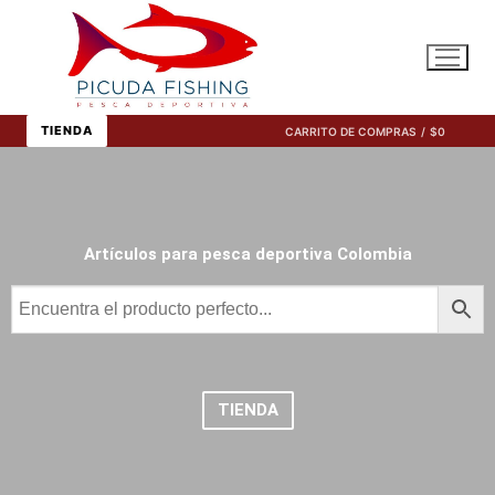
TIENDA
CARRITO DE COMPRAS
/
$
0
Artículos para pesca deportiva Colombia
TIENDA