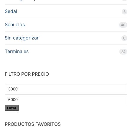
Sedal
6
Señuelos
40
Sin categorizar
0
Terminales
24
FILTRO POR PRECIO
Precio
mínimo
Precio
Filtrar
máximo
PRODUCTOS FAVORITOS