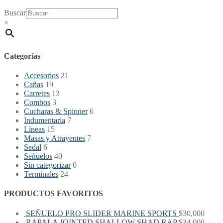
Buscar
×
Categorías
Accesorios
21
Cañas
19
Carretes
13
Combos
3
Cucharas & Spinner
6
Indumentaria
7
Líneas
15
Masas y Atrayentes
7
Sedal
6
Señuelos
40
Sin categorizar
0
Terminales
24
PRODUCTOS FAVORITOS
SEÑUELO PRO SLIDER MARINE SPORTS
$
30,000
RAPALA JOINTED SHALLOW SHAD RAP
$
34,000