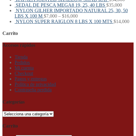
SEDAL DE PESCA MEGA8 19, 25, 40 LBS
$
35,000
NYLON GILHER IMPORTADO NATURAL 25, 30, 50
LBS X 100 M
$
7,000
–
$
16,000
NYLON SUPER RAIGLON 8 LBS X 100 MTS
$
14,000
Carrito
Accesos rápidos
Tienda
Pedidos
Mi cuenta
Checkout
Pagos y entregas
Política de privacidad
Contraseña perdida
Categorías
Carrito