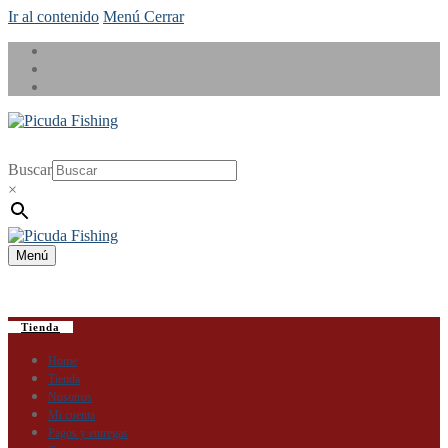
Ir al contenido
Menú
Cerrar
Buscar
×
Menú
Tienda
Home
Tienda
Nosotros
Mi cuenta
Pagos y entregas