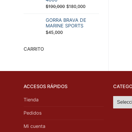
El
El
$
190,000
$
180,000
precio
precio
GORRA BRAVA DE
original
actual
MARINE SPORTS
era:
es:
$
45,000
$190,000.
$180,000.
CARRITO
ACCESOS RÁPIDOS
CATEGO
Tienda
Pedidos
Mi cuenta