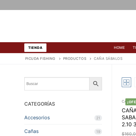
Ir
al
contenido
HOME
T
TIENDA
PICUDA FISHING
PRODUCTOS
CAÑA SÁBALOS
CAÑAS
¡OF
CATEGORÍAS
CAÑA
SABA
Accesorios
21
2.10 
Cañas
19
$
160,