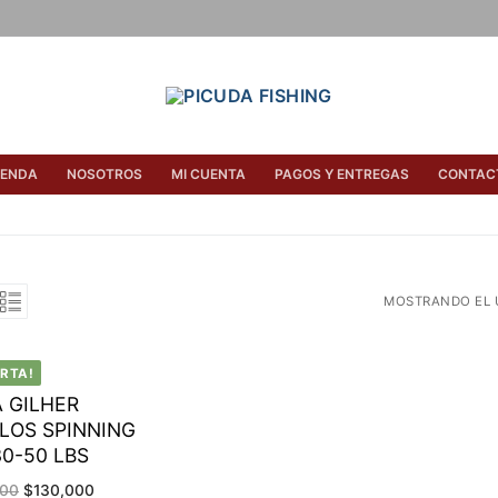
IENDA
NOSOTROS
MI CUENTA
PAGOS Y ENTREGAS
CONTAC
MOSTRANDO EL 
ERTA!
 GILHER
LOS SPINNING
30-50 LBS
El
El
000
$
130,000