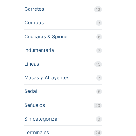
Carretes
13
Combos
3
Cucharas & Spinner
6
Indumentaria
7
Líneas
15
Masas y Atrayentes
7
Sedal
6
Señuelos
40
Sin categorizar
0
Terminales
24