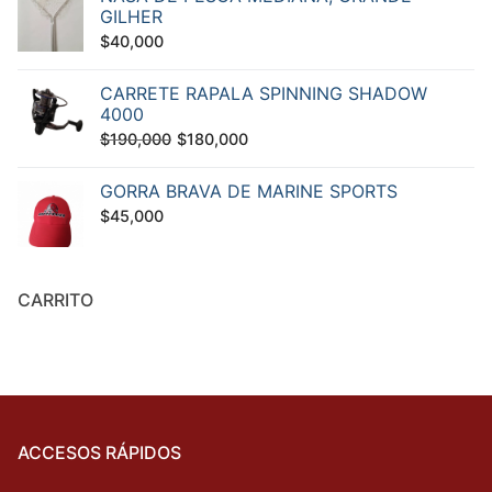
GILHER
$
40,000
CARRETE RAPALA SPINNING SHADOW
4000
El
El
$
190,000
$
180,000
precio
precio
GORRA BRAVA DE MARINE SPORTS
original
actual
$
45,000
era:
es:
$190,000.
$180,000.
CARRITO
ACCESOS RÁPIDOS