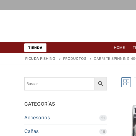
Ir
al
contenido
HOME
T
TIENDA
PICUDA FISHING
PRODUCTOS
CARRETE SPINNING 40
CATEGORÍAS
Accesorios
21
Cañas
19