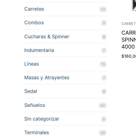
Carretes
13
Combos
3
CARRET
CARR
Cucharas & Spinner
6
SPIN
4000
Indumentaria
7
$
160,
Líneas
15
Masas y Atrayentes
7
Sedal
6
Señuelos
40
Sin categorizar
0
Terminales
24