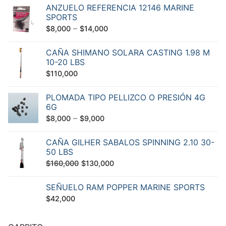
ANZUELO REFERENCIA 12146 MARINE
SPORTS
–
$
8,000
$
14,000
CAÑA SHIMANO SOLARA CASTING 1.98 M
10-20 LBS
$
110,000
PLOMADA TIPO PELLIZCO O PRESIÓN 4G
6G
–
$
8,000
$
9,000
CAÑA GILHER SABALOS SPINNING 2.10 30-
50 LBS
El
El
$
160,000
$
130,000
precio
precio
SEÑUELO RAM POPPER MARINE SPORTS
original
actual
$
42,000
era:
es:
$160,000.
$130,000.