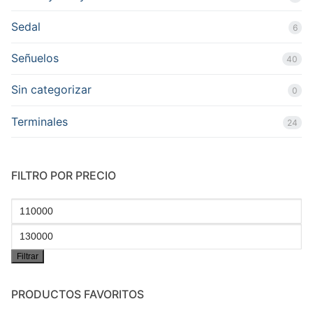
Sedal
6
Señuelos
40
Sin categorizar
0
Terminales
24
FILTRO POR PRECIO
Precio
mínimo
Precio
Filtrar
máximo
PRODUCTOS FAVORITOS