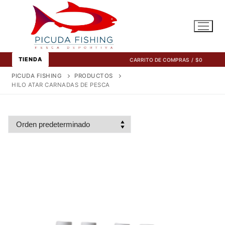
Ir
al
contenido
TIENDA
CARRITO DE COMPRAS
/
$
0
PICUDA FISHING
PRODUCTOS
HILO ATAR CARNADAS DE PESCA