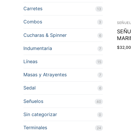
Carretes
13
Combos
3
SEÑUE
SEÑU
Cucharas & Spinner
6
MARI
$
32,0
Indumentaria
7
Líneas
15
Masas y Atrayentes
7
Sedal
6
Señuelos
40
Sin categorizar
0
Terminales
24