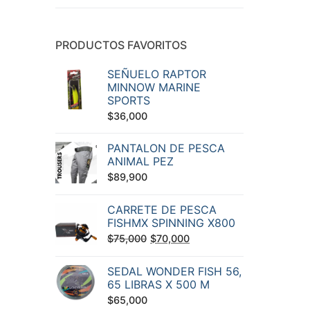
PRODUCTOS FAVORITOS
SEÑUELO RAPTOR
MINNOW MARINE
SPORTS
$
36,000
PANTALON DE PESCA
ANIMAL PEZ
$
89,900
CARRETE DE PESCA
FISHMX SPINNING X800
El
El
$
75,000
$
70,000
precio
precio
SEDAL WONDER FISH 56,
original
actual
65 LIBRAS X 500 M
era:
es:
$
65,000
$75,000.
$70,000.