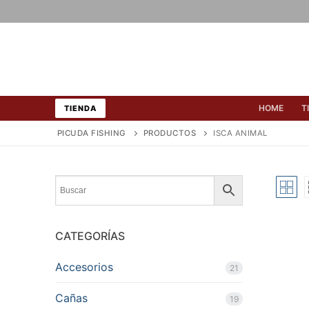
Ir
al
contenido
HOME
T
TIENDA
PICUDA FISHING
PRODUCTOS
ISCA ANIMAL
CATEGORÍAS
Accesorios
21
Cañas
19