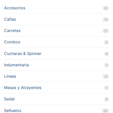
Accesorios
21
Cañas
19
Carretes
13
Combos
3
Cucharas & Spinner
6
Indumentaria
7
Líneas
15
Masas y Atrayentes
7
Sedal
6
Señuelos
40