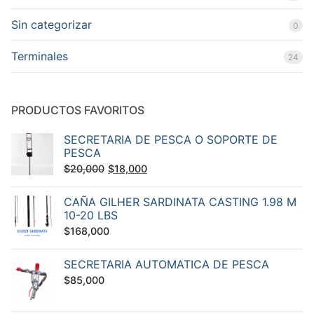
Sin categorizar
0
Terminales
24
PRODUCTOS FAVORITOS
SECRETARIA DE PESCA O SOPORTE DE
PESCA
El
El
$
20,000
$
18,000
precio
precio
CAÑA GILHER SARDINATA CASTING 1.98 M
original
actual
10-20 LBS
era:
es:
$
168,000
$20,000.
$18,000.
SECRETARIA AUTOMATICA DE PESCA
$
85,000