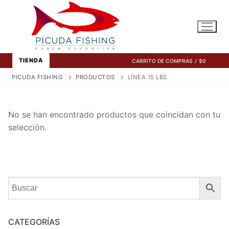
Ir
al
contenido
TIENDA
CARRITO DE COMPRAS
/
$
0
PICUDA FISHING
PRODUCTOS
LÍNEA 15 LBS
No se han encontrado productos que coincidan con tu
selección.
CATEGORÍAS