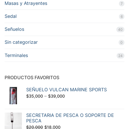
Masas y Atrayentes
7
Sedal
6
Señuelos
40
Sin categorizar
0
Terminales
24
PRODUCTOS FAVORITOS
SEÑUELO VULCAN MARINE SPORTS
–
$
35,000
$
39,000
SECRETARIA DE PESCA O SOPORTE DE
PESCA
El
El
$
20,000
$
18,000