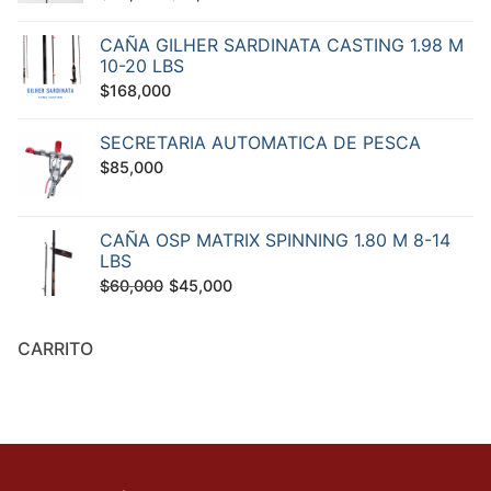
precio
precio
CAÑA GILHER SARDINATA CASTING 1.98 M
original
actual
10-20 LBS
era:
es:
$
168,000
$20,000.
$18,000.
SECRETARIA AUTOMATICA DE PESCA
$
85,000
CAÑA OSP MATRIX SPINNING 1.80 M 8-14
LBS
El
El
$
60,000
$
45,000
precio
precio
original
actual
CARRITO
era:
es:
$60,000.
$45,000.