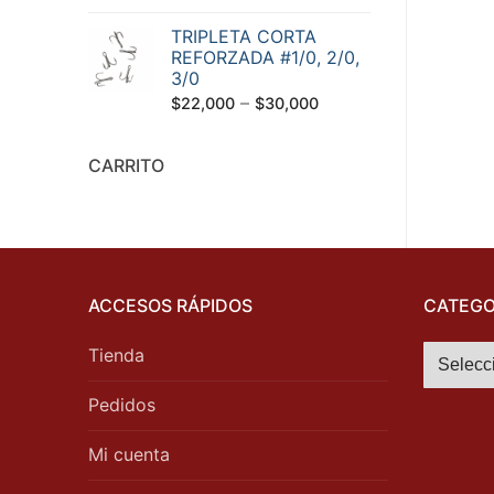
TRIPLETA CORTA
REFORZADA #1/0, 2/0,
3/0
–
$
22,000
$
30,000
CARRITO
ACCESOS RÁPIDOS
CATEGO
Tienda
Pedidos
Mi cuenta