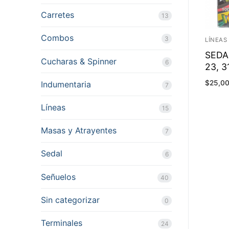
Carretes
13
Combos
3
LÍNEAS
SEDA
Cucharas & Spinner
6
23, 3
$
25,0
Indumentaria
7
Líneas
15
Masas y Atrayentes
7
Sedal
6
Señuelos
40
Sin categorizar
0
Terminales
24