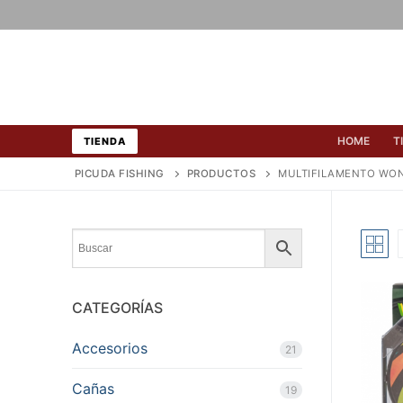
Ir
al
contenido
HOME
T
TIENDA
PICUDA FISHING
PRODUCTOS
MULTIFILAMENTO WO
CATEGORÍAS
Accesorios
21
Cañas
19