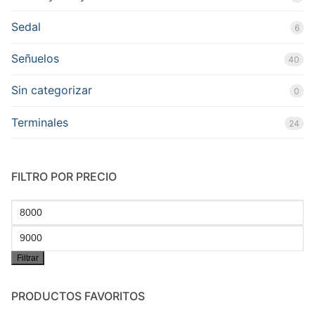
Sedal
6
Señuelos
40
Sin categorizar
0
Terminales
24
FILTRO POR PRECIO
Precio
mínimo
Precio
Filtrar
máximo
PRODUCTOS FAVORITOS