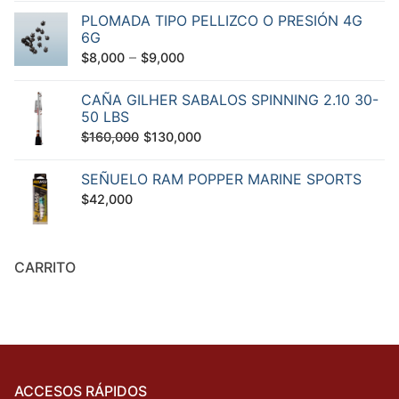
PLOMADA TIPO PELLIZCO O PRESIÓN 4G
6G
–
$
8,000
$
9,000
CAÑA GILHER SABALOS SPINNING 2.10 30-
50 LBS
El
El
$
160,000
$
130,000
precio
precio
SEÑUELO RAM POPPER MARINE SPORTS
original
actual
$
42,000
era:
es:
$160,000.
$130,000.
CARRITO
ACCESOS RÁPIDOS