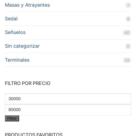
Masas y Atrayentes
7
Sedal
6
Señuelos
40
Sin categorizar
0
Terminales
24
FILTRO POR PRECIO
Precio
mínimo
Precio
Filtrar
máximo
PRODUCTOS FAVORITOS