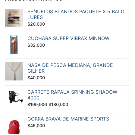
SEÑUELOS BLANDOS PAQUETE X 5 BALO
LURES
$
20,000
CUCHARA SUPER VIBRAX MINNOW
$
32,000
NASA DE PESCA MEDIANA, GRANDE
GILHER
$
40,000
CARRETE RAPALA SPINNING SHADOW
4000
El
El
$
190,000
$
180,000
precio
precio
GORRA BRAVA DE MARINE SPORTS
original
actual
$
45,000
era:
es:
$190,000.
$180,000.