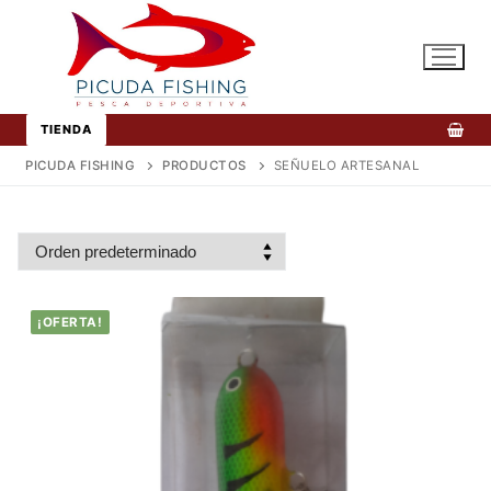
Ir
al
contenido
TIENDA
PICUDA FISHING
PRODUCTOS
SEÑUELO ARTESANAL
¡OFERTA!