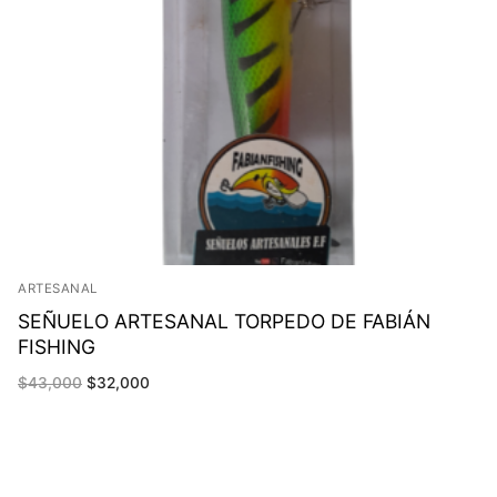
ARTESANAL
SEÑUELO ARTESANAL TORPEDO DE FABIÁN
FISHING
El
El
$
43,000
$
32,000
precio
precio
original
actual
era:
es:
$43,000.
$32,000.