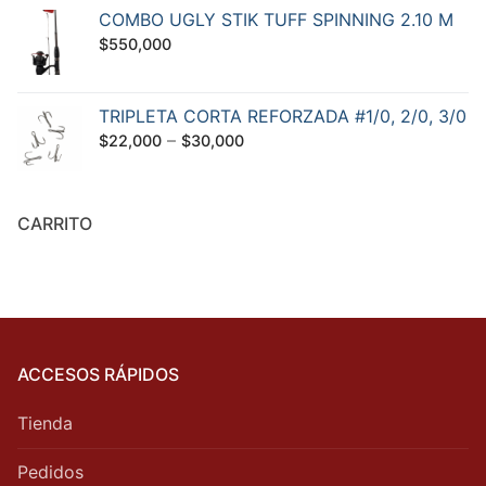
COMBO UGLY STIK TUFF SPINNING 2.10 M
$
550,000
TRIPLETA CORTA REFORZADA #1/0, 2/0, 3/0
–
$
22,000
$
30,000
CARRITO
ACCESOS RÁPIDOS
Tienda
Pedidos