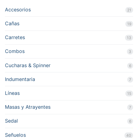
Accesorios
21
Cañas
19
Carretes
13
Combos
3
Cucharas & Spinner
6
Indumentaria
7
Líneas
15
Masas y Atrayentes
7
Sedal
6
Señuelos
40