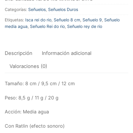
RIO
MARINE
Categorías:
Señuelos
,
Señuelos Duros
SPORTS
Etiquetas:
Isca rei do rio
,
Señuelo 8 cm
,
Señuelo 9
,
Señuelo
cantidad
media agua
,
Señuelo Rei do rio
,
Señuelo rey de rio
Descripción
Información adicional
Valoraciones (0)
Tamaño: 8 cm / 9,5 cm / 12 cm
Peso: 8,5 g / 11 g / 20 g
Acción: Media agua
Con Ratlin (efecto sonoro)