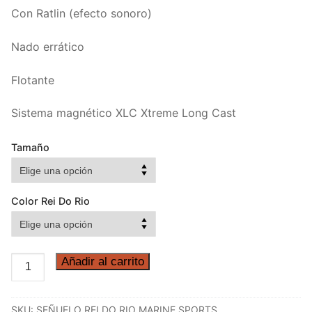
Con Ratlin (efecto sonoro)
Nado errático
Flotante
Sistema magnético XLC Xtreme Long Cast
Tamaño
Color Rei Do Rio
SEÑUELO
Añadir al carrito
REY
DE
SKU:
SEÑUELO REI DO RIO MARINE SPORTS