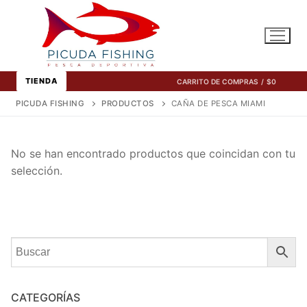
Ir
al
contenido
TIENDA
CARRITO DE COMPRAS
/
$
0
PICUDA FISHING
PRODUCTOS
CAÑA DE PESCA MIAMI
No se han encontrado productos que coincidan con tu
selección.
CATEGORÍAS