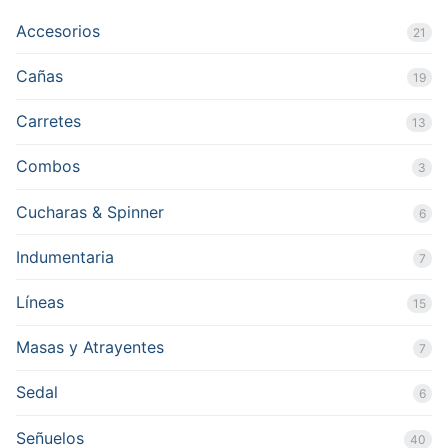
Accesorios
21
Cañas
19
Carretes
13
Combos
3
Cucharas & Spinner
6
Indumentaria
7
Líneas
15
Masas y Atrayentes
7
Sedal
6
Señuelos
40