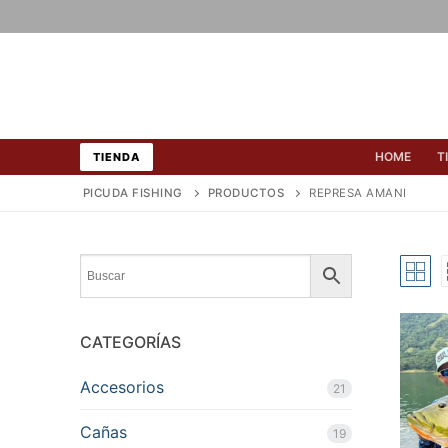
Ir
al
contenido
HOME
T
TIENDA
PICUDA FISHING
PRODUCTOS
REPRESA AMANI
CATEGORÍAS
Accesorios
21
Cañas
19