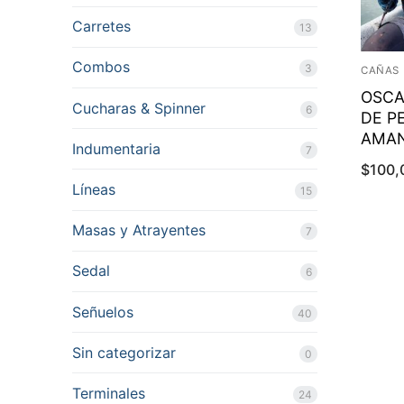
Carretes
13
Combos
3
CAÑAS
OSCA
Cucharas & Spinner
6
DE P
AMAN
Indumentaria
7
$
100,
Líneas
15
Masas y Atrayentes
7
Sedal
6
Señuelos
40
Sin categorizar
0
Terminales
24