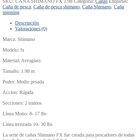
SKU:
CAÑA SHIMANO FX 1.98
Categoría:
Cañas
Etiquetas:
Caña de pesca
,
Caña de pesca shimano
,
Caña Shimano
,
Caña
spinning
Descripción
Valoraciones (0)
Marca: Shimano
Modelo: fx
Material: Aeroglass
Tamaño: 1.98 m
Poder: Medio pesada
Accion: Rápida
Secciones: 2 tramos
Línea Mono: 8- 17 lbs
Lìnea trenzada 10- 30 lbs
La serie de cañas Shimano FX fue creada para pescadores de todas