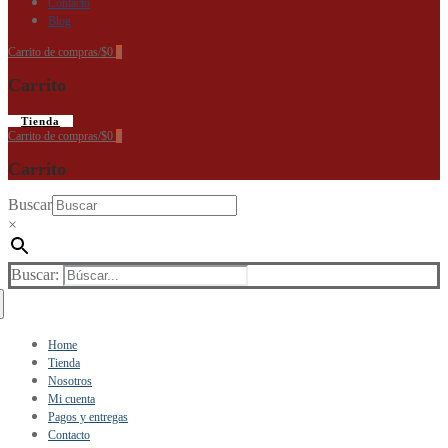
Contacto
Blog
Carrito de compras
/
$
0
0
Carrito
Tienda
Carrito de compras
/
$
0
0
Carrito
Buscar
×
Buscar:
Home
Tienda
Nosotros
Mi cuenta
Pagos y entregas
Contacto