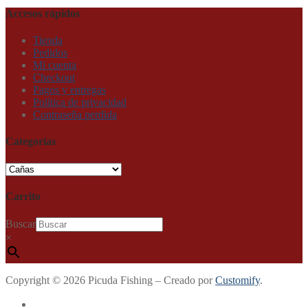
Accesos rápidos
Tienda
Pedidos
Mi cuenta
Checkout
Pagos y entregas
Política de privacidad
Contraseña perdida
Categorías
Carrito
Buscar
×
Copyright © 2026 Picuda Fishing – Creado por
Customify
.