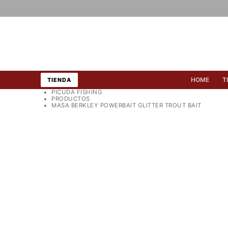
Ir
al
contenido
HOME
T
TIENDA
PICUDA FISHING
PRODUCTOS
MASA BERKLEY POWERBAIT GLITTER TROUT BAIT