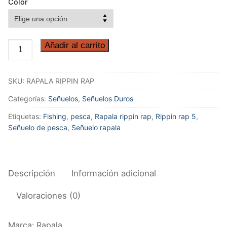
Color
RAPALA
Añadir al carrito
RIPPIN
RAP
SKU:
RAPALA RIPPIN RAP
05
cantidad
Categorías:
Señuelos
,
Señuelos Duros
Etiquetas:
Fishing
,
pesca
,
Rapala rippin rap
,
Rippin rap 5
,
Señuelo de pesca
,
Señuelo rapala
Descripción
Información adicional
Valoraciones (0)
Marca: Rapala