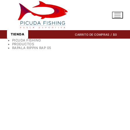
Ir
al
contenido
TIENDA
CARRITO DE COMPRAS
/
$
0
PICUDA FISHING
PRODUCTOS
RAPALA RIPPIN RAP 05